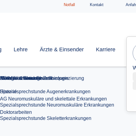
Doktorarbeiten
Notfall
Kontakt
Anfah
Historie
Biologie & Biochemie
Material & Versand
g
Lehre
Ärzte & Einsender
Karriere