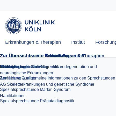
Habilitationen
Zertifizierte Qualität
Medizin
Informationen für Patienten
Weiterbildung
Erkrankungen & Therapien
Institut
Forschun