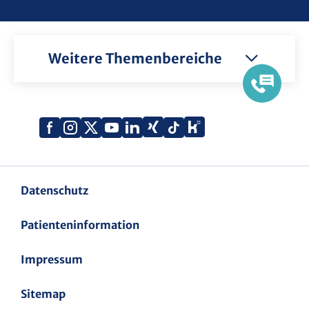
Weitere Themenbereiche
Xing
Kununu
Facebook
Instagram
X
YouTube
LinkedIn
Tiktok
(Twitter)
Datenschutz
Patienteninformation
Impressum
Sitemap